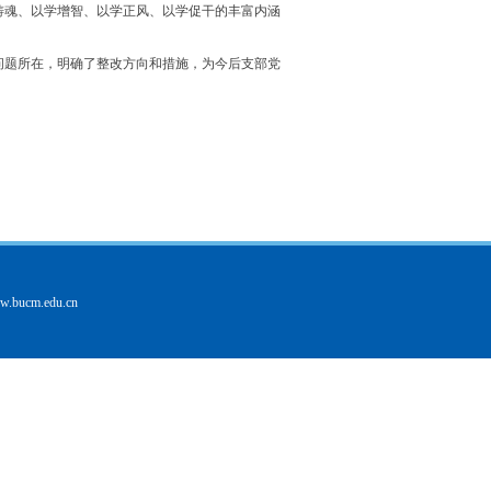
铸魂、以学增智、以学正风、以学促干的丰富内涵
题所在，明确了整改方向和措施，为今后支部党
ww.bucm.edu.cn