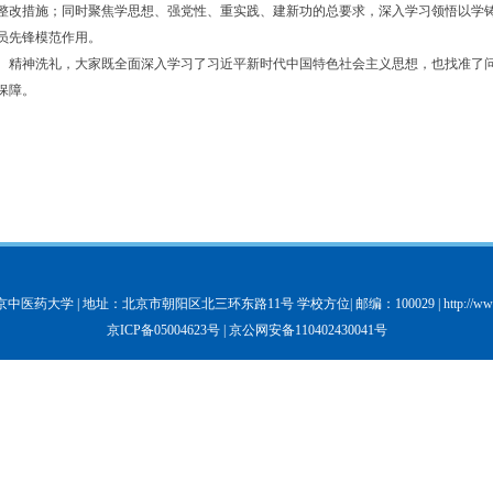
整改措施；同时聚焦学思想、强党性、重实践、建新功的总要求，深入学习领悟以学
员先锋模范作用。
精神洗礼，大家既全面深入学习了习近平新时代中国特色社会主义思想，也找准了问
保障。
中医药大学 | 地址：北京市朝阳区北三环东路11号 学校方位| 邮编：100029 |
http://w
京ICP备05004623号
| 京公网安备110402430041号