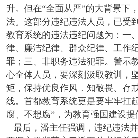
升。但在“全面从严”的大背景下
法。这部分违纪违法人员，已受
教育系统的违法违纪问题为：一
律、廉洁纪律、群众纪律、工作
罪；三、非职务违法犯罪。警示
心全体人员，要深刻汲取教训，
矩，保持优良作风，知敬畏、存
线。首都教育系统更是要牢牢扛起
腐、不想腐”，为教育强国建设提
最后，潘主任强调，违纪违法