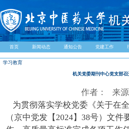
首页
新闻动态
通知公告
党建工作
学习教育
机关党委期刊中心党支部召
作者： 来源：
为贯彻落实学校党委《关于在
（京中党发【2024】38号）文