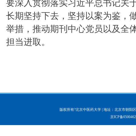
要深入贯彻落实习近平总书记关
长期坚持下去，坚持以案为鉴，
举措，推动期刊中心党员以及全
担当进取。
版权所有?北京中医药大学 | 地址：北京市朝阳区北三
京ICP备050046